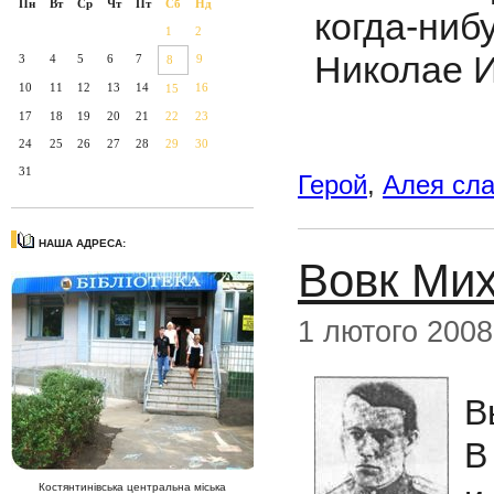
Пн
Вт
Ср
Чт
Пт
Сб
Нд
когда-ни
1
2
Николае 
3
4
5
6
7
9
8
10
11
12
13
14
16
15
17
18
19
20
21
22
23
24
25
26
27
28
29
30
31
Герой
,
Алея сл
НАША АДРЕСА:
Вовк Ми
1 лютого 2008
В
В
Костянтинівська центральна міська