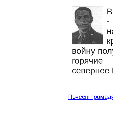
В
-
н
к
войну пол
горячие
севернее 
Почесні громад