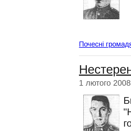
Почесні громад
Нестере
1 лютого 2008
Б
"
г