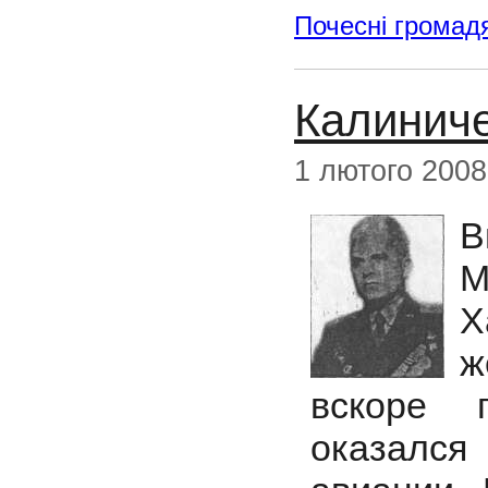
Почесні громад
Калинич
1 лютого 2008
В
М
ж
вскоре 
оказалс