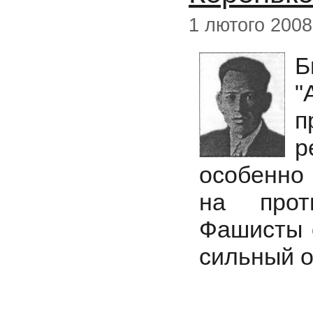
1 лютого 2008
"
п
р
особенно 
на прот
Фашисты 
сильный о