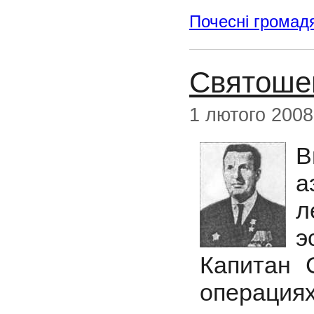
Почесні громад
Святоше
1 лютого 2008
В
а
л
э
Капитан 
операция