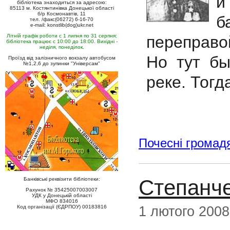
и
бібліотека знаходиться за адресою:
85113 м. Костянтинівка Донецької області
б/р Космонавтів, 11
б
тел. /факс(06272) 6-16-70
e-mail: konstlib(dog)ukr.net
переправо
Літній графік роботи с 1 липня по 31 серпня:
бібліотека працює с 10:00 до 18:00. Вихідні -
неділя, понеділок.
Но тут бы
Проїзд від залізничного вокзалу автобусом
№1,2,6 до зупинки "Універсам"
реке. Тогд
Почесні громад
Степанче
Банківські реквізити бібліотеки:
Рахунок № 35425007003007
УДК у Донецькій області
МФО 834016
1 лютого 2008
Код організації (ЄДРПОУ) 00183816