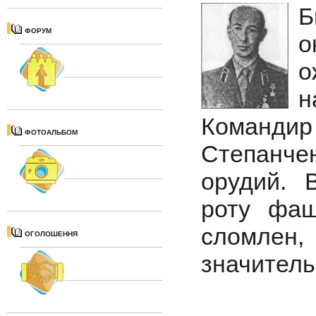
Б
ФОРУМ
о
н
Команди
ФОТОАЛЬБОМ
Степанче
орудий. 
роту фаш
сломлен
ОГОЛОШЕННЯ
значитель