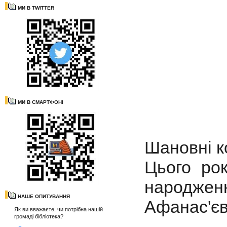
МИ В TWITTER
МИ В СМАРТФОНІ
Шановні к
Цього ро
народже
НАШЕ ОПИТУВАННЯ
Афанас'єв
Як ви вважаєте, чи потрібна нашій
громаді бібліотека?