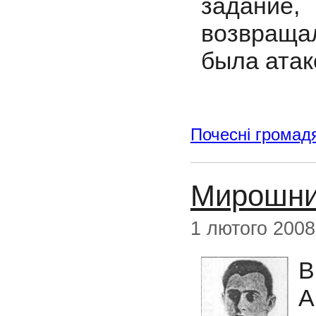
задани
возвращал
была атак
Почесні громад
Мирошни
1 лютого 2008
В
А