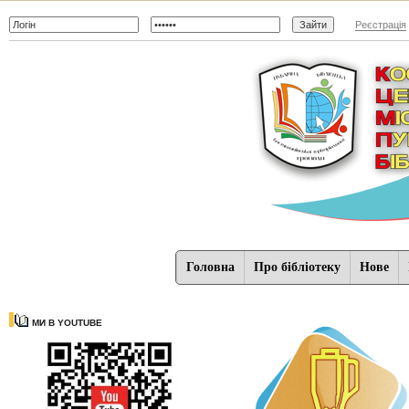
Реєстрація
Головна
Про бібліотеку
Нове
МИ В YOUTUBE