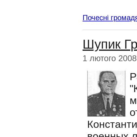
Почесні громад
Шупик Гр
1 лютого 2008
Р
"
м
Константи
военных л