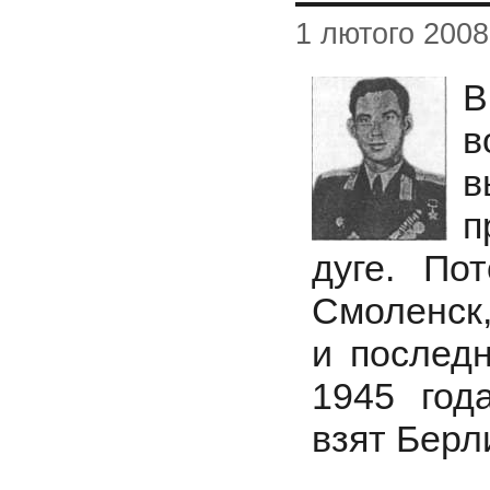
1 лютого 2008
В
в
в
п
дуге. По
Смоленск,
и послед
1945 год
взят Берл