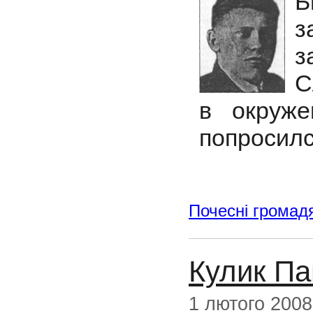
Б
з
з
С
в окруже
попросилс
Почесні громад
Кулик Па
1 лютого 2008