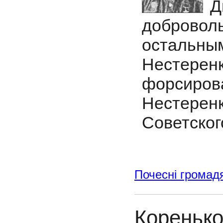
Д
доброво
остальным
Нестер
форсиро
Нестере
Советског
Почесні громад
Кореньк