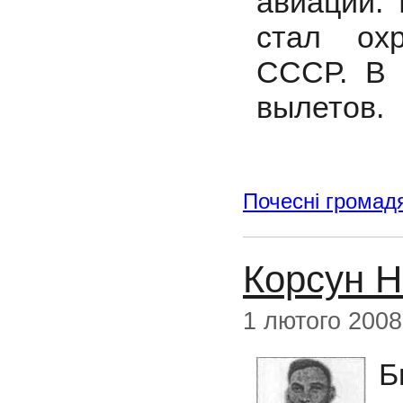
авиации.
стал охр
СССР. В 
вылетов.
Почесні громад
Корсун Н
1 лютого 2008
Б