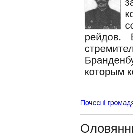
з
к
с
рейдов. 
стремит
Бранденб
которым к
Почесні громад
Оловянн