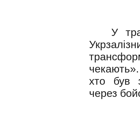
У травн
Укрзаліз
трансформ
чекають».
хто був 
через бойо