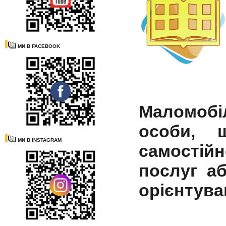
МИ В FACEBOOK
Маломобі
особи, 
МИ В INSTAGRAM
самостій
послуг аб
орієнтува