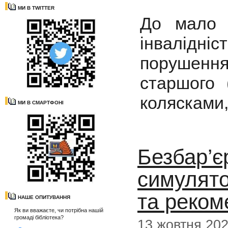
МИ В TWITTER
До мало 
інвалід
порушення
старшого 
колясками,
МИ В СМАРТФОНІ
Безбар’єр
симулято
та реком
НАШЕ ОПИТУВАННЯ
Як ви вважаєте, чи потрібна нашій
громаді бібліотека?
13 жовтня 20