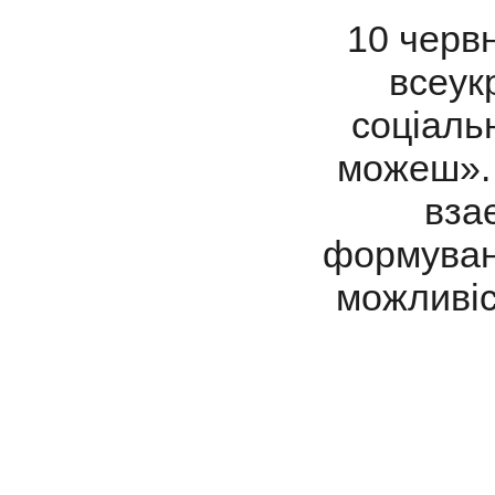
10 червн
всеук
соціаль
можеш». 
взає
формуван
можливіс