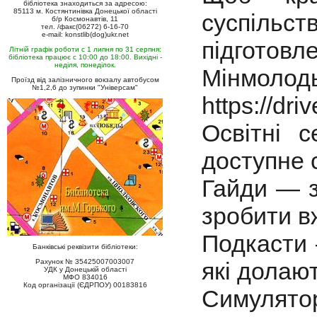
бібліотека знаходиться за адресою:
85113 м. Костянтинівка Донецької області
суспільс
б/р Космонавтів, 11
тел. /факс(06272) 6-16-70
e-mail: konstlib(dog)ukr.net
підготов
Літній графік роботи с 1 липня по 31 серпня:
бібліотека працює с 10:00 до 18:00. Вихідні -
неділя, понеділок.
Мінмолод
Проїзд від залізничного вокзалу автобусом
№1,2,6 до зупинки "Універсам"
https://dri
Освітні 
доступне 
Гайди — 
зробити в
Подкасти 
Банківські реквізити бібліотеки:
які долают
Рахунок № 35425007003007
УДК у Донецькій області
МФО 834016
Код організації (ЄДРПОУ) 00183816
Симулятор