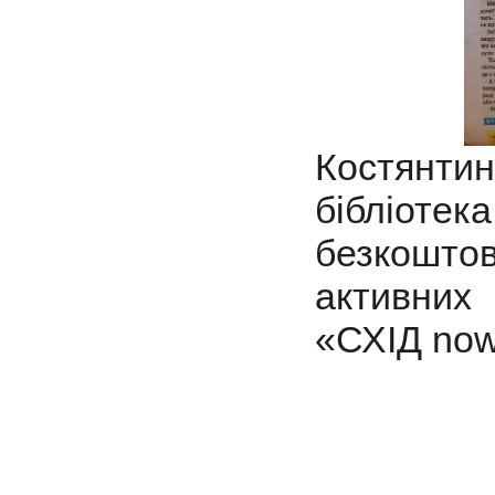
Костянтин
бібліо
безкоштов
активних
«СХІД now