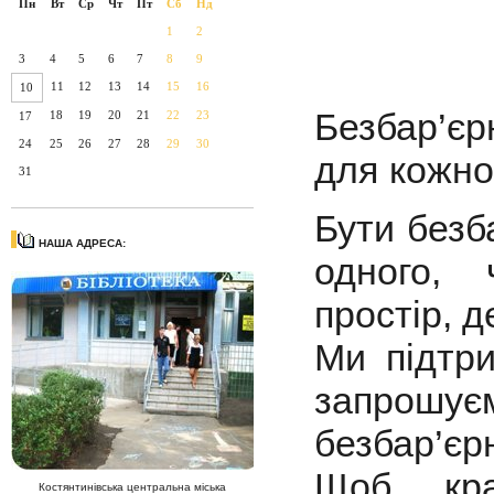
Пн
Вт
Ср
Чт
Пт
Сб
Нд
1
2
3
4
5
6
7
8
9
11
12
13
14
15
16
10
Безбар’є
18
19
20
21
22
23
17
24
25
26
27
28
29
30
для кожно
31
Бути безб
НАША АДРЕСА:
одного, 
простір, д
Ми підтри
запрошу
безбар’єрн
Щоб кра
Костянтинівська центральна міська