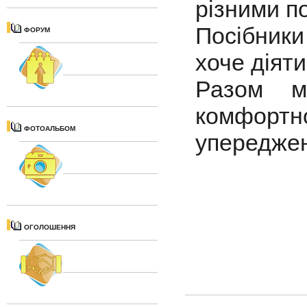
різними п
Посібник
ФОРУМ
хоче діят
Разом м
комфортн
ФОТОАЛЬБОМ
упереджен
ОГОЛОШЕННЯ