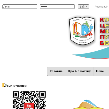
Реєстрація
Головна
Про бібліотеку
Нове
МИ В YOUTUBE