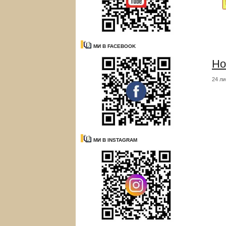
МИ В FACEBOOK
Но
24 ли
МИ В INSTAGRAM