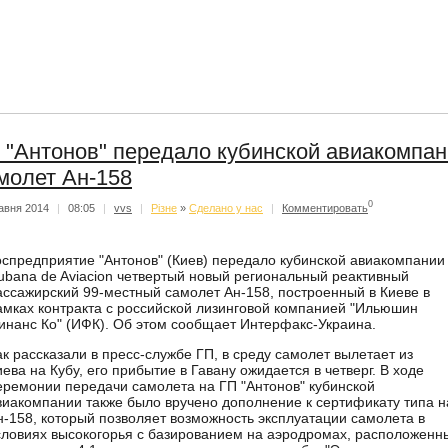
 "Антонов" передало кубинской авиакомпани
молет Ан-158
0
авня 2014
|
08:05
|
vvs
|
Різне
»
Сделано у нас
|
Комментировать
оспредприятие "Антонов" (Киев) передало кубинской авиакомпании
ubana de Aviacion четвертый новый региональный реактивный
ассажирский 99-местный самолет Ан-158, построенный в Киеве в
амках контракта с российской лизинговой компанией "Ильюшин
инанс Ко" (ИФК). Об этом сообщает Интерфакс-Украина.
ак рассказали в пресс-службе ГП, в среду самолет вылетает из
иева на Кубу, его прибытие в Гавану ожидается в четверг. В ходе
еремонии передачи самолета на ГП "Антонов" кубинской
виакомпании также было вручено дополнение к сертификату типа н
н-158, который позволяет возможность эксплуатации самолета в
словиях высокогорья с базированием на аэродромах, расположенн