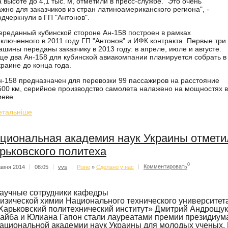
а высоте до 4,1 тыс. м, отметили в пресс-службе. "Это очень
ажно для заказчиков из стран латиноамериканского региона", -
одчеркнули в ГП "Антонов".
ереданный кубинской стороне Ан-158 построен в рамках
аключенного в 2011 году ГП "Антонов" и ИФК контракта. Первые три
ашины переданы заказчику в 2013 году: в апреле, июле и августе.
ще два Ан-158 для кубинской авиакомпании планируется собрать в
краине до конца года.
н-158 предназначен для перевозки 99 пассажиров на расстояние
500 км, серийное производство самолета налажено на мощностях в
иеве.
етальнiше
циональная академия наук Украины отмети
рьковского политеха
0
авня 2014
|
08:05
|
vvs
|
Різне
»
Сделано у нас
|
Комментировать
аучные сотрудники кафедры
изической химии Национального технического университет
Харьковский политехнический институт» Дмитрий Андрощук
айба и Юлиана Гапон стали лауреатами премии президиум
ациональной академии наук Украины для молодых ученых.