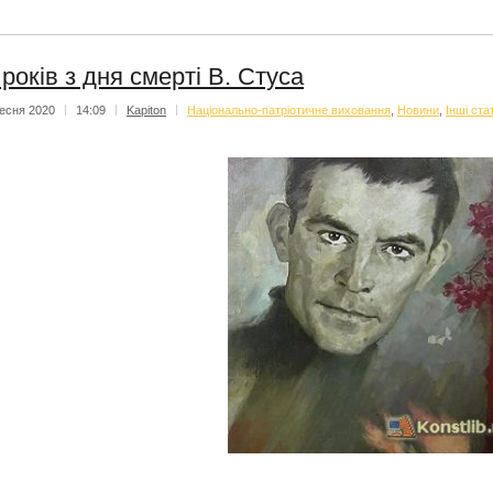
 років з дня смерті В. Стуса
есня 2020
|
14:09
|
Kapiton
|
Національно-патріотичне виховання
,
Новини
,
Інші стат