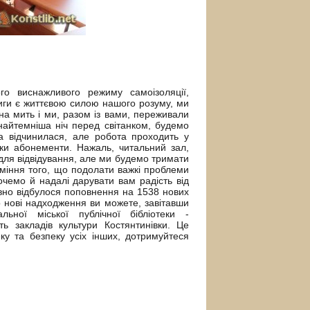
ого виснажливого режиму самоізоляції,
книги є життєвою силою нашого розуму, ми
на мить і ми, разом із вами, переживали
 найтемніша ніч перед світанком, будемо
а відчинилася, але робота проходить у
ки абонементи. Нажаль, читальний зал,
 для відвідування, але ми будемо тримати
уміння того, що подолати важкі проблеми
очемо й надалі дарувати вам радість від
вно відбулося поповнення на 1538 нових
 нові надходження ви можете, завітавши
ної міської публічної бібліотеки -
ть закладів культури Костянтинівки. Це
у та безпеку усіх інших, дотримуйтеся