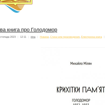
ва книга про Голодомор
стопада 2023
|
12:11
|
irina
|
Новини
,
Стихи или произведения
,
Електронна книга