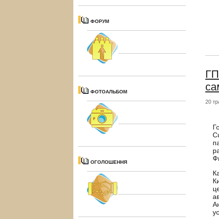
ФОРУМ
ГП
са
ФОТОАЛЬБОМ
20 тр
Г
C
п
р
Ф
ОГОЛОШЕННЯ
К
К
ц
а
А
у