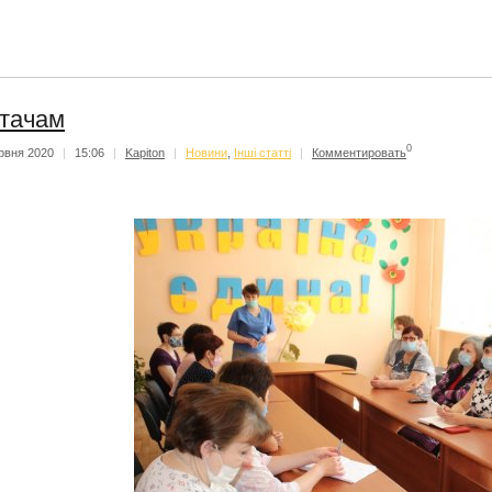
тачам
0
рвня 2020
|
15:06
|
Kapiton
|
Новини
,
Інші статті
|
Комментировать