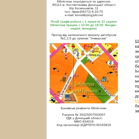
бібліотека знаходиться за адресою:
85113 м. Костянтинівка Донецької області
б/р Космонавтів, 11
тел. /факс(06272) 6-16-70
e-mail: konstlib(dog)ukr.net
Літній графік роботи с 1 липня по 31 серпня:
бібліотека працює с 10:00 до 18:00. Вихідні -
неділя, понеділок.
Проїзд від залізничного вокзалу автобусом
№1,2,6 до зупинки "Універсам"
Ш
к
з
ц
о
б
І
н
м
п
к
д
ht
б
Банківські реквізити бібліотеки:
з
Рахунок № 35425007003007
УДК у Донецькій області
МФО 834016
Код організації (ЄДРПОУ) 00183816