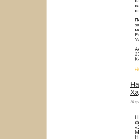
н
в
п
П
з
м
Е
У
А
2
К
Д
На
Ха
20 тр
Н
ф
«
М
Н