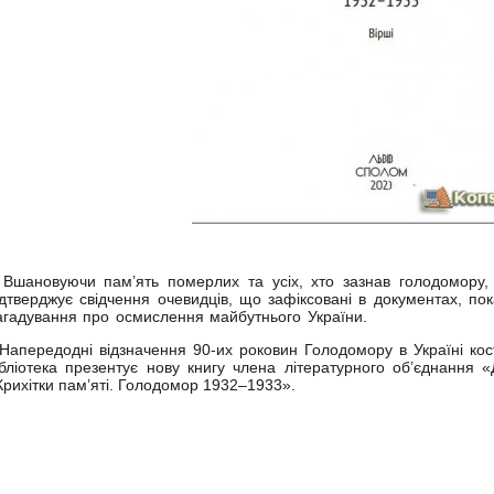
Вшановуючи пам’ять померлих та усіх, хто зазнав голодомору, 
ідтверджує свідчення очевидців, що зафіксовані в документах, пок
агадування про осмислення майбутнього України.
апередодні відзначення 90-их роковин Голодомору в Україні кост
ібліотека презентує нову книгу члена літературного об’єднання
Крихітки пам’яті. Голодомор 1932–1933».