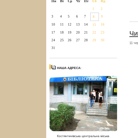
Пн
Вт
Ср
Чт
Пт
Сб
Нд
1
2
3
4
5
6
7
9
8
10
11
12
13
14
16
15
Чи
17
18
19
20
21
22
23
24
25
26
27
28
29
30
11 че
31
НАША АДРЕСА:
Костянтинівська центральна міська