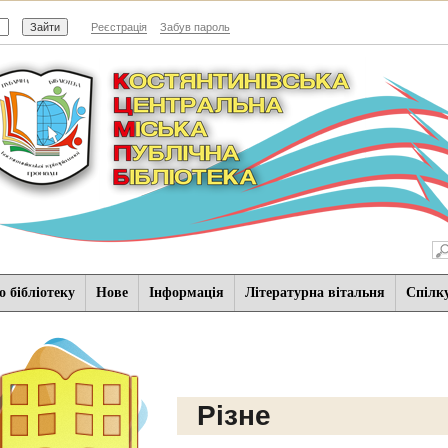
Реєстрація
Забув пароль
 бібліотеку
Нове
Iнформацiя
Літературна вітальня
Спiлк
Різне