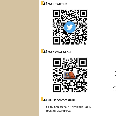
МИ В TWITTER
МИ В СМАРТФОНІ
п
н
Н
б
«
НАШЕ ОПИТУВАННЯ
Як ви вважаєте, чи потрібна нашій
громаді бібліотека?