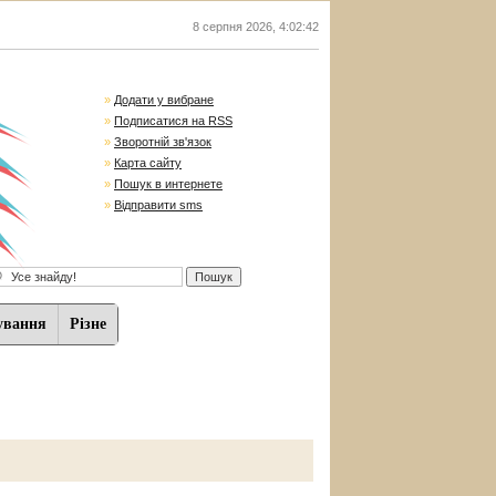
8 серпня 2026
,
4:02:43
»
Додати у вибране
»
Подписатися на RSS
»
Зворотній зв'язок
»
Карта сайту
»
Пошук в интернете
»
Відправити sms
ування
Різне