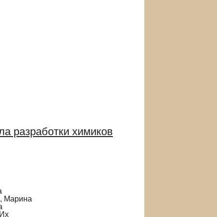
ла разработки химиков
а
, Марина
а
 Их