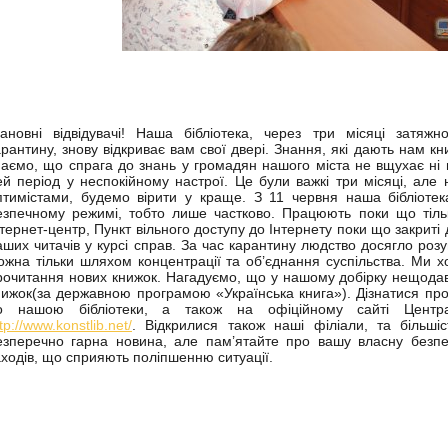
ановні відвідувачі! Наша бібліотека, через три місяці затяжн
арантину, знову відкриває вам свої двері. Знання, які дають нам 
наємо, що спрага до знань у громадян нашого міста не вщухає ні 
ей період у неспокійному настрої. Це були важкі три місяці, але
птимістами, будемо вірити у краще. З 11 червня наша бібліотек
езпечному режимі, тобто лише частково. Працюють поки що тіль
нтернет-центр, Пункт вільного доступу до Інтернету поки що закриті
аших читачів у курсі справ. За час карантину людство досягло роз
ожна тільки шляхом концентрації та об’єднання суспільства. Ми х
рочитання нових книжок. Нагадуємо, що у нашому добірку нещода
нижок(за державною програмою «Українська книга»). Дізнатися про
о нашою бібліотеки, а також на офіційному сайті Централь
tp://www.konstlib.net/
. Відкрилися також наші філіали, та більшіс
езперечно гарна новина, але пам’ятайте про вашу власну безпек
аходів, що сприяють поліпшенню ситуації.