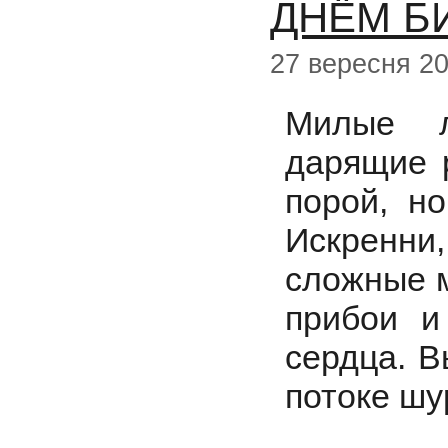
ДНЁМ БИ
27 вересня 2
Милые л
дарящие 
порой, н
Искренн
сложные м
прибои и
сердца. В
потоке шу