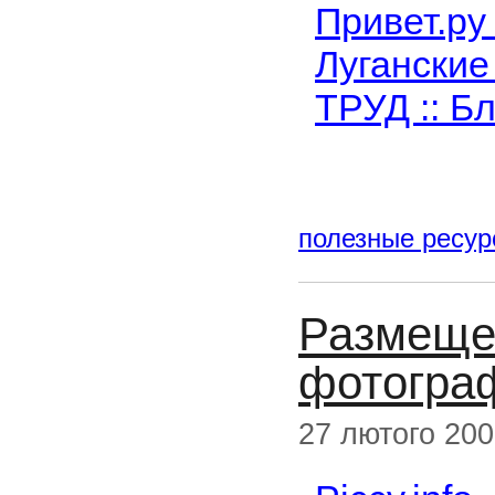
Привет.ру
Луганские
ТРУД :: Б
полезные ресу
Размеще
фотограф
27 лютого 20