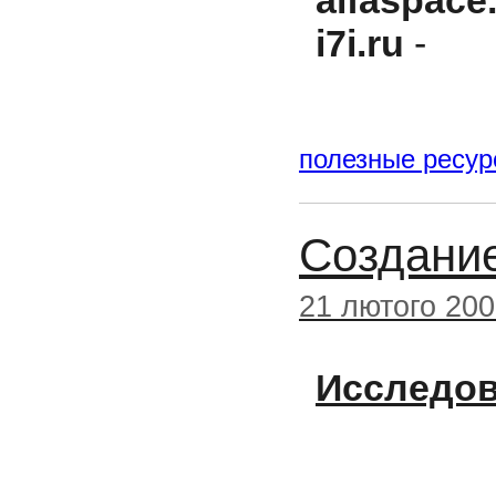
alfaspace
i7i.ru
-
полезные ресу
Создание
21 лютого 20
Исследо