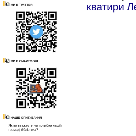
кватири
Л
МИ В TWITTER
МИ В СМАРТФОНІ
НАШЕ ОПИТУВАННЯ
Як ви вважаєте, чи потрібна нашій
громаді бібліотека?