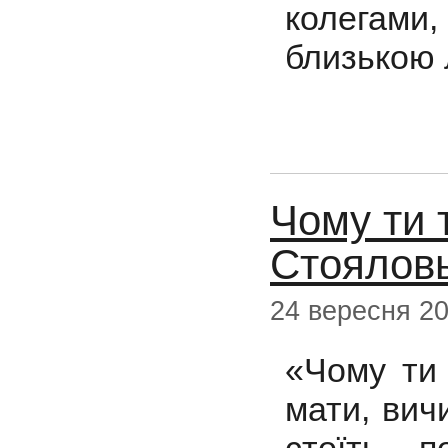
колегами
близькою 
Чому ти 
Стоялов
24 вересня 2
«Чому ти 
мати, вич
стоїть, 