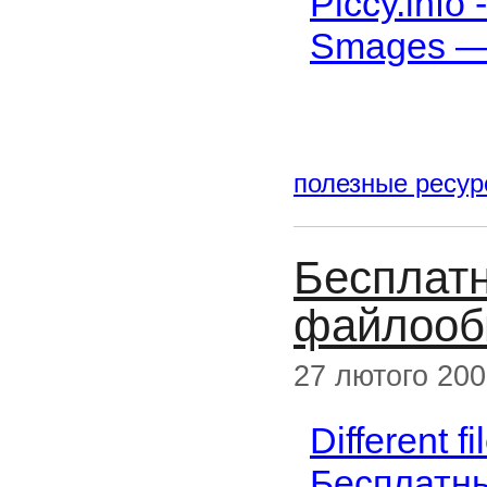
Piccy.info
Smages —
полезные ресу
Бесплатн
файлооб
27 лютого 20
Different 
Беспла