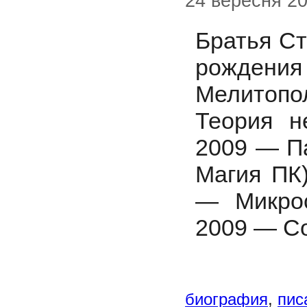
24 вересня 2
Братья С
рождения
Мелитопо
Теория н
2009 — П
Магия ПК
— Микро
2009 — С
биография
,
пис