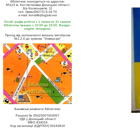
бібліотека знаходиться за адресою:
85113 м. Костянтинівка Донецької області
б/р Космонавтів, 11
тел. /факс(06272) 6-16-70
e-mail: konstlib(dog)ukr.net
Літній графік роботи с 1 липня по 31 серпня:
бібліотека працює с 10:00 до 18:00. Вихідні -
неділя, понеділок.
Проїзд від залізничного вокзалу автобусом
№1,2,6 до зупинки "Універсам"
Банківські реквізити бібліотеки:
Рахунок № 35425007003007
УДК у Донецькій області
МФО 834016
Код організації (ЄДРПОУ) 00183816