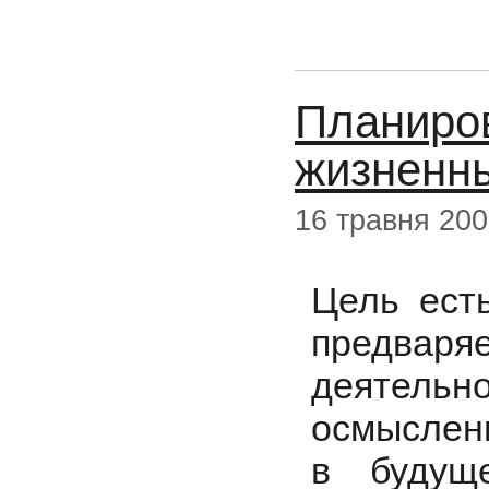
Планиро
жизненн
16 травня 20
Цель есть
предва
деятельно
осмысленн
в будуще