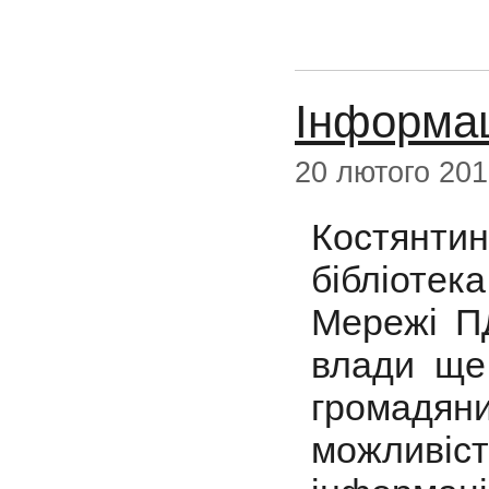
Iнформа
20 лютого 20
Костянтин
бібліотек
Мережі ПД
влади ще 
громадяни
можливіс