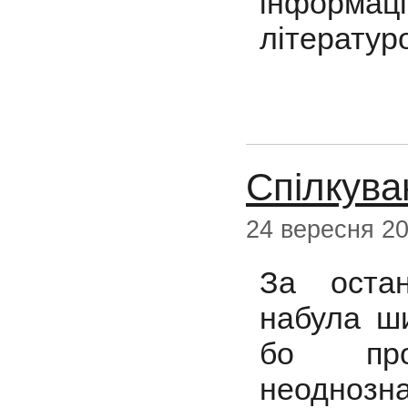
інформа
літератур
Cпілкува
24 вересня 2
За остан
набула ши
бо про
неоднозн