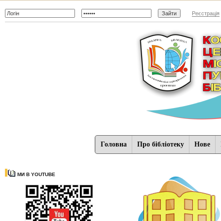
Реєстрація
Головна
Про бібліотеку
Нове
МИ В YOUTUBE