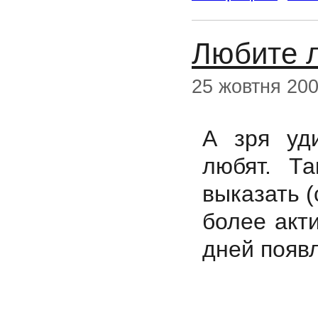
Любите 
25 жовтня 20
А зря уд
любят. Т
выказать (
более акт
дней появл