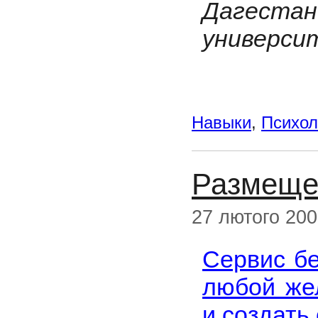
Дагест
университ
Навыки
,
Психол
Размеще
27 лютого 20
Сервис б
любой же
и создать